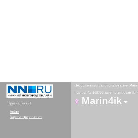
Персональный сайт пользователя
Mari
портрет № 168307 зарегистрирован боле
Marin4ik
Привет, Гость !
-
Войти
-
Зарегистрироваться