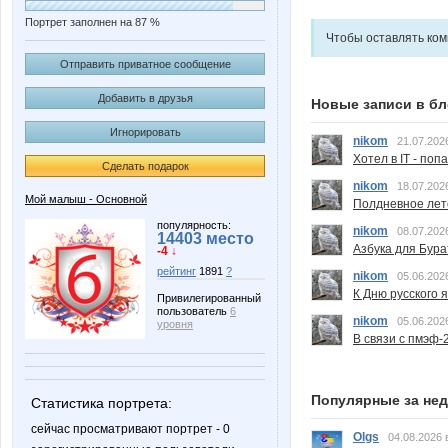
Портрет заполнен на 87 %
Чтобы оставлять ко
Отправить приватное сообщение
Добавить в друзья
Новые записи в бл
Игнорировать
nikom
21.07.202
Хотел в IT - поп
Сделать подарок
nikom
18.07.202
Мой малыш - Основной
Полдневное лет
популярность:
nikom
08.07.202
14403 место
Азбука для Бура
-4 ↓
рейтинг
1891
?
nikom
05.06.202
К Дню русского 
Привилегированный
пользователь
6
nikom
05.06.202
уровня
В связи с пмэф-
Популярные за не
Статистика портрета:
сейчас просматривают портрет - 0
Olgs
04.08.2026 