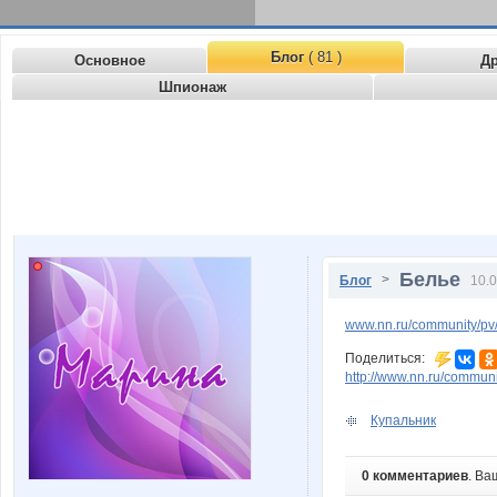
Блог
( 81 )
Основное
Д
Шпионаж
Белье
>
Блог
10.0
www.nn.ru/community/pv/
Поделиться:
http://www.nn.ru/commu
Купальник
0 комментариев
. Ва