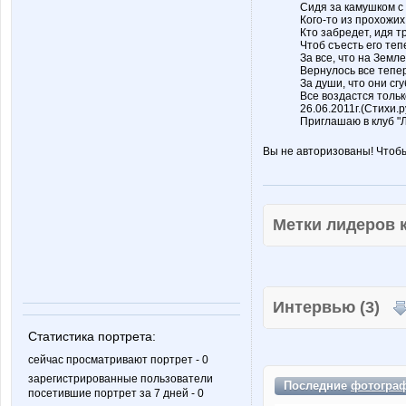
Сидя за камушком с
Кого-то из прохожих
Кто забредет, идя т
Чтоб съесть его теп
За все, что на Земл
Вернулось все тепер
За души, что они сгу
Все воздастся тольк
26.06.2011г.(Стихи.р
Приглашаю в клуб 
Вы не авторизованы! Чтоб
Метки лидеров
Интервью (3)
Статистика портрета:
сейчас просматривают портрет - 0
зарегистрированные пользователи
Последние
фотогра
посетившие портрет за 7 дней - 0