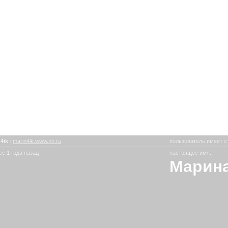
n4ik
:
marin4ik.www.nn.ru
пользователь имеет с
е 1 года назад
настоящее имя:
Марина