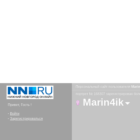
Персональный сайт пользователя
Mari
портрет № 168307 зарегистрирован боле
Marin4ik
Привет, Гость !
-
Войти
-
Зарегистрироваться