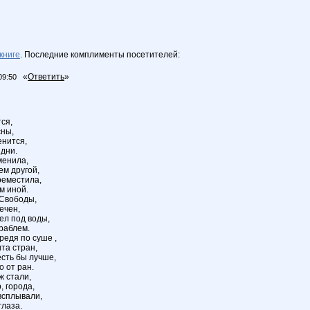
книге
. Последние комплименты посетителей:
«
Ответить
»
09:50
тся,
сны,
енится,
 дни.
менила,
ем другой,
реместила,
м иной.
 Свободы,
ечен,
ел под воды,
раблем.
редя по суше ,
та стран,
есть бы лучше,
 от ран.
ж стали,
, города,
всплывали,
глаза.