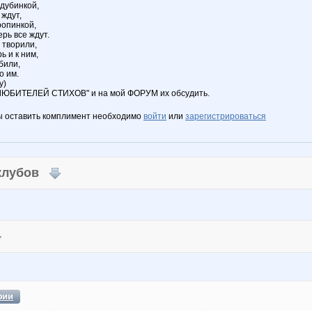
 дубинкой,
 ждут,
ропинкой,
ерь все ждут.
е творили,
ь и к ним,
били,
о им.
у)
"ЛЮБИТЕЛЕЙ СТИХОВ" и на мой ФОРУМ их обсудить.
ы оставить комплимент необходимо
войти
или
зарегистрироваться
 клубов
фии