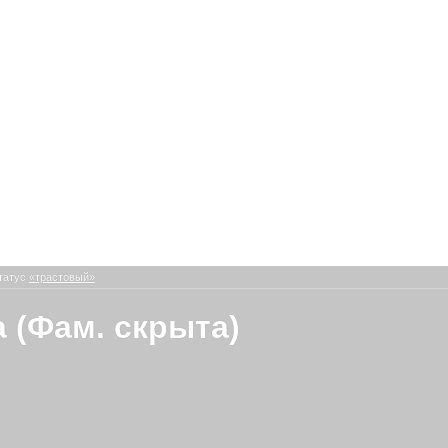
татус
«трастовый»
 (Фам. скрыта)