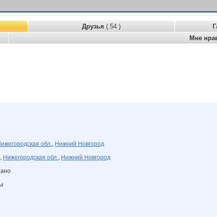
Друзья
( 54 )
Г
Мне нра
ижегородская обл.
,
Нижний Новгород
,
Нижегородская обл.
,
Нижний Новгород
зано
ны