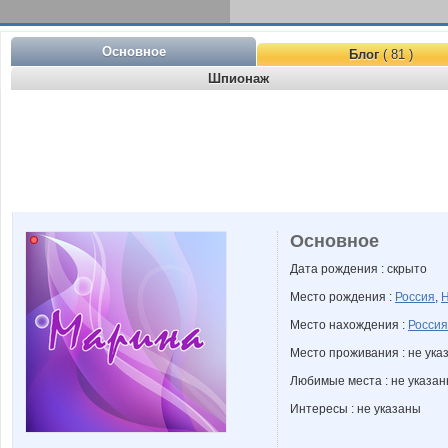
Основное
Блог
( 81 )
Шпионаж
Основное
Дата рождения : скрыто
Место рождения :
Россия
,
Н
Место нахождения :
Россия
Место проживания : не ука
Любимые места : не указа
Интересы : не указаны