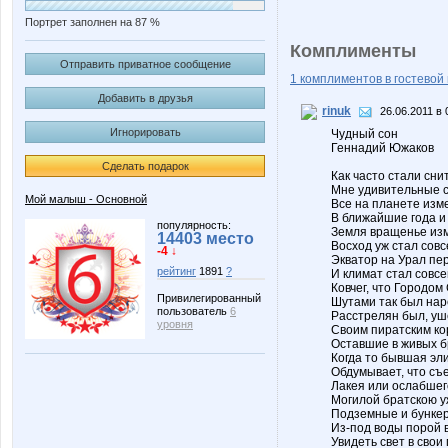
Портрет заполнен на 87 %
Комплименты
Отправить приватное сообщение
1 комплиментов в гостевой 
Добавить в друзья
rinuk
26.06.2011 в 
Игнорировать
Чудный сон
Геннадий Южаков
Сделать подарок
Как часто стали сни
Мне удивительные 
Мой малыш - Основной
Все на планете изм
В ближайшие года и
популярность:
Земля вращенье из
14403 место
Восход уж стал совс
-4 ↓
Экватор на Урал пе
рейтинг
1891
?
И климат стал совсе
Ковчег, что Городом
Привилегированный
Шутами так был нар
пользователь
6
Расстрелян был, уш
уровня
Своим пиратским ко
Оставшие в живых б
Когда то бывшая эли
Обдумывает, что съ
Лакея или ослабшего
Могилой братскою у
Подземные и бункер
Из-под воды порой 
Увидеть свет в свои 